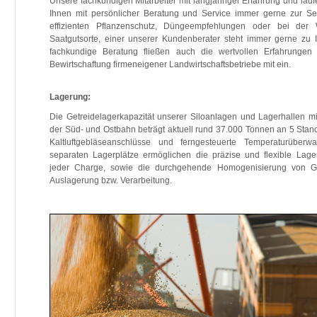
Unsere fachkundigen Mitarbeiter mit langjähriger Erfahrung und lau
Ihnen mit persönlicher Beratung und Service immer gerne zur Se
effizienten Pflanzenschutz, Düngeempfehlungen oder bei der
Saatgutsorte, einer unserer Kundenberater steht immer gerne zu I
fachkundige Beratung fließen auch die wertvollen Erfahrungen
Bewirtschaftung firmeneigener Landwirtschaftsbetriebe mit ein.
Lagerung:
Die Getreidelagerkapazität unserer Siloanlagen und Lagerhallen 
der Süd- und Ostbahn beträgt aktuell rund 37.000 Tonnen an 5 Stand
Kaltluftgebläseanschlüsse und ferngesteuerte Temperaturüber
separaten Lagerplätze ermöglichen die präzise und flexible Lage
jeder Charge, sowie die durchgehende Homogenisierung von Get
Auslagerung bzw. Verarbeitung.