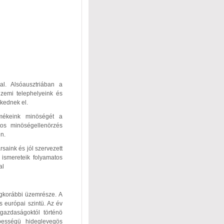
al. Alsóausztriában a
zemi telephelyeink és
zkednek el.
rmékeink minöségét a
tos minöségellenörzés
n.
saink és jól szervezett
 ismereteik folyamatos
al
egkorábbi üzemrésze. A
 európai szintü. Az év
gazdaságoktól történö
pességü hideglevegös