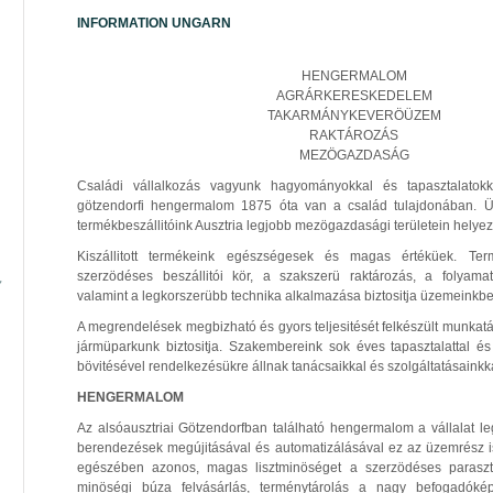
INFORMATION UNGARN
HENGERMALOM
AGRÁRKERESKEDELEM
TAKARMÁNYKEVERÖÜZEM
RAKTÁROZÁS
MEZÖGAZDASÁG
Családi vállalkozás vagyunk hagyományokkal és tapasztalatokk
götzendorfi hengermalom 1875 óta van a család tulajdonában. Ü
termékbeszállitóink Ausztria legjobb mezögazdasági területein helye
Kiszállitott termékeink egészségesek és magas értéküek. Te
szerzödéses beszállitói kör, a szakszerü raktározás, a folyama
valamint a legkorszerübb technika alkalmazása biztositja üzemeinkbe
A megrendelések megbizható és gyors teljesitését felkészült munkatár
jármüparkunk biztositja. Szakembereink sok éves tapasztalattal és
bövitésével rendelkezésükre állnak tanácsaikkal és szolgáltatásainkk
HENGERMALOM
Az alsóausztriai Götzendorfban található hengermalom a vállalat l
berendezések megújitásával és automatizálásával ez az üzemrész is
egészében azonos, magas lisztminöséget a szerzödéses paraszt
minöségi búza felvásárlás, terménytárolás a nagy befogadóké