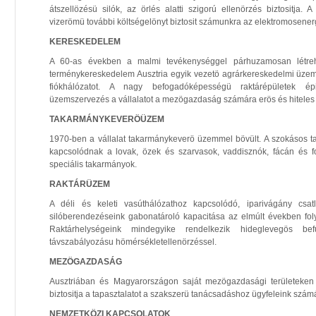
átszellözésü silók, az örlés alatti szigorú ellenörzés biztositja. 
vizerömü további költségelönyt biztosit számunkra az elektromosener
KERESKEDELEM
A 60-as években a malmi tevékenységgel párhuzamosan létre
terménykereskedelem Ausztria egyik vezetö agrárkereskedelmi üze
fiókhálózatot. A nagy befogadóképességü raktárépületek é
üzemszervezés a vállalatot a mezögazdaság számára erös és hiteles p
TAKARMÁNYKEVERÖÜZEM
1970-ben a vállalat takarmánykeverö üzemmel bövült. A szokásos 
kapcsolódnak a lovak, özek és szarvasok, vaddisznók, fácán és f
speciális takarmányok.
RAKTÁRÜZEM
A déli és keleti vasúthálózathoz kapcsolódó, iparivágány csat
silóberendezéseink gabonatároló kapacitása az elmúlt években fo
Raktárhelységeink mindegyike rendelkezik hideglevegös bef
távszabályozásu hömérsékletellenörzéssel.
MEZÖGAZDASÁG
Ausztriában és Magyarországon saját mezögazdasági területeken f
biztositja a tapasztalatot a szakszerü tanácsadáshoz ügyfeleink szám
NEMZETKÖZI KAPCSOLATOK