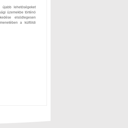
 újabb lehetöségeket
sági üzemekbe történö
kedése elsödlegesen
enetében a külföldi