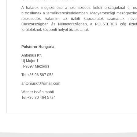
A határok megszünése a szomszédos keleti országoknál új és
biztositanak a termékkereskedelemben. Magyarországi mezögazda
részesedés, valamint az üzleti kapcsolatok számának növe
Olaszországban és Németországban, a POLSTERER cég üzletm
területeknek központi helyet biztositanak
Polsterer Hungaria
Antonius Kft.
Uj Major 1
H-9097 Mezöörs
Tel:+36 96 587 053
antoniuskft@gmail.com
Wittner István mobil
Tel:+36 30 464 5724