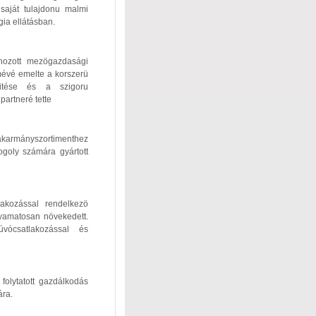
A saját tulajdonu malmi
gia ellátásban.
hozott mezögazdasági
mévé emelte a korszerü
pitése és a szigoru
artneré tette
takarmányszortimenthez
ogoly számára gyártott
lakozással rendelkezö
lyamatosan növekedett.
úvócsatlakozással és
olytatott gazdálkodás
ára.