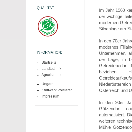
QUALITÄT:
Im Jahr 1969 ka
der wichtige Tei
modernen Getreid
Siloanlage am St
In den 70er Jahr
modernes Filial
INFORMATION:
Unternehmen, als
der Lage, im be
Startseite
Getreidebedarf 
Landtechnik
beziehen. H
Agrarhandel
Getreideaufka
Niederösterrei
Ungarn
Österreich und U
Kraftwerk Polsterer
Impressum
In den 90er Ja
Götzendorf nac
automatisiert. D
weiteren technis
Mühle Götzendor